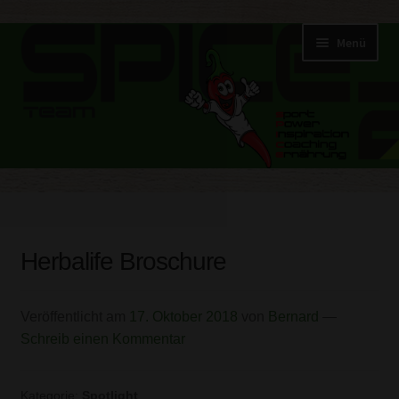
Zur
Zum
Menü
Navigation
Inhalt
springen
springen
Start
AGB
Herbalife Broschure
Blog
Veröffentlicht am
17. Oktober 2018
von
Bernard
—
FIT-Challenge
Schreib einen Kommentar
Kasse
Kategorie:
Spotlight